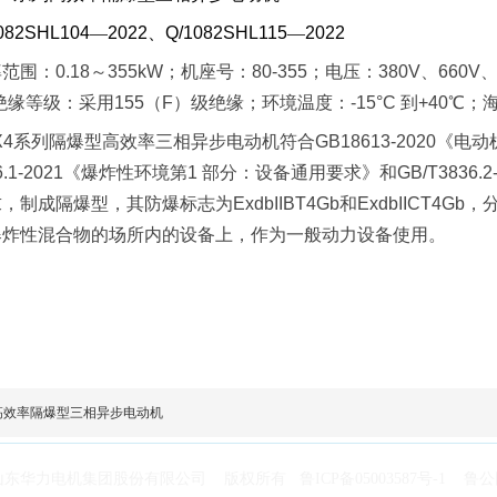
082SHL104
—
2022
、
Q/1082SHL115
—
2022
范围：0.18～355kW；机座号：80-355；电压：380V、660V、
；绝缘等级：采用155（F）级绝缘；环境温度：-15°C 到+40℃
X4
系列隔爆型高效率三相异步电动机符合
GB18613-2020
《电动
.1-2021
《爆炸性环境第
1
部分：设备通用要求》和
GB/T3836.2
求，制成隔爆型，其防爆标志为
ExdbIIBT4Gb
和
ExdbIICT4Gb
，
爆炸性混合物的场所内的设备上，作为一般动力设备使用。
列高效率隔爆型三相异步电动机
2019 山东华力电机集团股份有限公司 版权所有
鲁ICP备05003587号-1
鲁公网