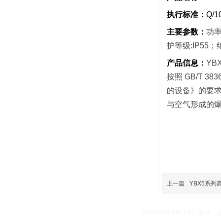
执行标准
：
Q/1
主要参数
：
功率
护等级:IP55
产品信息
：
YB
按照
GB/T 3836
的设备》的要
与空气形成的
上一篇
YBX5系
COPYRIGHT (©) 