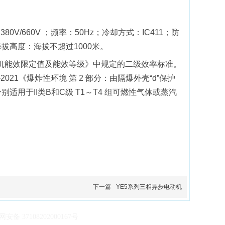
380V/660V ；频率：50Hz；冷却方式：IC411；防
；海拔高度：海拔不超过1000米。
机能效限定值及能效等级》中规定的二级效率标准。
-2021
《爆炸性环境
第
2
部分：由隔爆外壳
“d”
保护
分别适用于
II
类
B
和
C
级
T1
～
T4
组可燃性气体或蒸汽
下一篇
YE5系列三相异步电动机
安备 37108202000167号