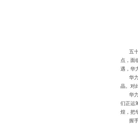
五十年
点，面
遇，华
华力发
晶。对
华力的
们正运
煌，把
握手华