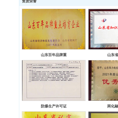
资质荣誉
山东百年品牌重
山东
点培育企业
示
YE3节能奖证书
防爆生产许可证
两化
明细